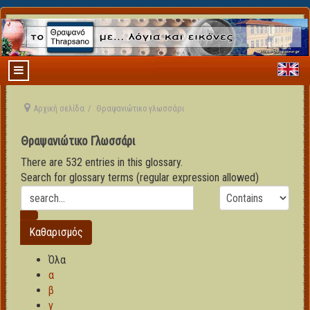
Αρχική σελίδα
Θραψανιώτικο γλωσσάρι
Θραψανιώτικο Γλωσσάρι
There are 532 entries in this glossary.
Search for glossary terms (regular expression allowed)
Όλα
α
β
γ