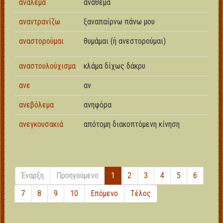
ανάλεμα
ανάθεμα
αναντρανίζω
ξαναπαίρνω πάνω μου
αναστορούμαι
θυμάμαι (ή ανεστορούμαι)
αναστουλούχισμα
κλάμα δίχως δάκρυ
ανε
αν
ανεβόλεμα
ανηφόρα
ανεγκουσακιά
απότομη διακοπτόμενη κίνηση
Έναρξη
Προηγούμενο
1
2
3
4
5
6
7
8
9
10
Επόμενο
Τέλος