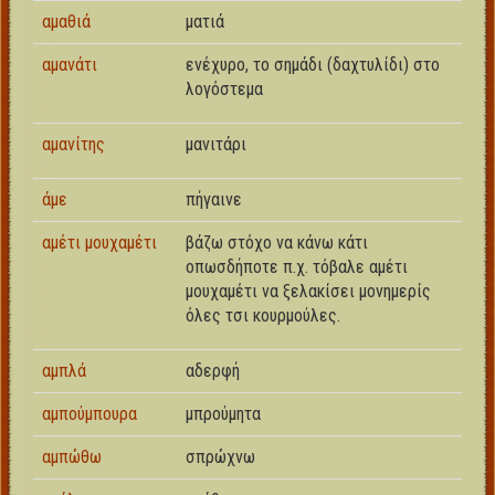
αμαθιά
ματιά
αμανάτι
ενέχυρο
, το σημάδι (δαχτυλίδι) στο
λογόστεμα
αμανίτης
μανιτάρι
άμε
πήγαινε
αμέτι μουχαμέτι
βάζω στόχο να κάνω κάτι
οπωσδήποτε π.χ. τόβαλε αμέτι
μουχαμέτι να ξελακίσει μονημερίς
όλες τσι κουρμούλες.
αμπλά
αδερφή
αμπούμπουρα
μπρούμητα
αμπώθω
σπρώχνω