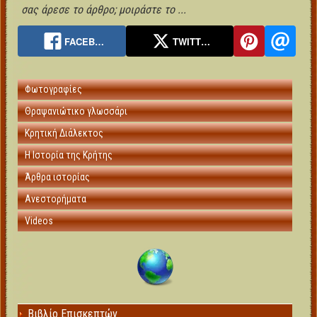
σας άρεσε το άρθρο; μοιράστε το ...
FACEB…
TWITT…
Φωτογραφίες
Θραψανιώτικο γλωσσάρι
Κρητική Διάλεκτος
Η Ιστορία της Κρήτης
Άρθρα ιστορίας
Ανεστορήματα
Videos
Βιβλίο Επισκεπτών