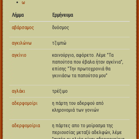
ω
Λήμμα
Ερμήνευμα
αβάρσαμος
δυόσμος
αγκιλώνω
τζιμπώ
αγκίνιο
καινούργιο, αφόρετο. Λέμε "Τα
παπούτσα που έβαλα ήταν αγκίνια",
επίσης "Την πρωτοχρονιά θα
γκινιάσω τα παπούτσα μου"
αγλάκι
τρέξιμο
αδερφομοίρι
η πάρτη του αδερφού από
κληρονομιά των γονιών
αδερφομοίρια
η πάρτες απο το μοίρασμα της
περιουσίας μεταξύ αδελφών, λέμε