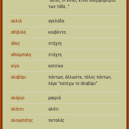
"αυτές οι ελιές είναι αδερφομοίρια
των τάδε..."
αελιά
αγελάδα
αθιβολή
κουβέντα
άθος
στάχτη
αθούμπαλη
στάχτη
αίγα
κατσίκα
αλαβάρι
πάντωσ,
άλλωστε
, τέλος πάντων,
λέμε "κατέχω το άλαβάρι"
αλάργο
μακριά
αλάτσι
αλάτι
αλουμπάτης
πεταλάς