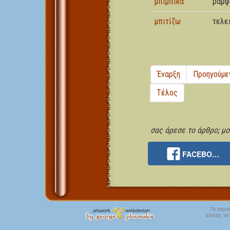
μπιμπίκα
ράμφ
μπιτίζω
τελε
Έναρξη
Προηγούμε
Τέλος
σας άρεσε το άρθρο; μοι
FACEBO…
Τα περι
αδείας αν