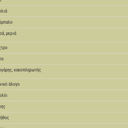
ολιά
ύμπαλο
ρά, μεριά
χτρο
τα
ργάρης, κακοπληρωτής
νικό άλογο
ολόι
νης
τήθος