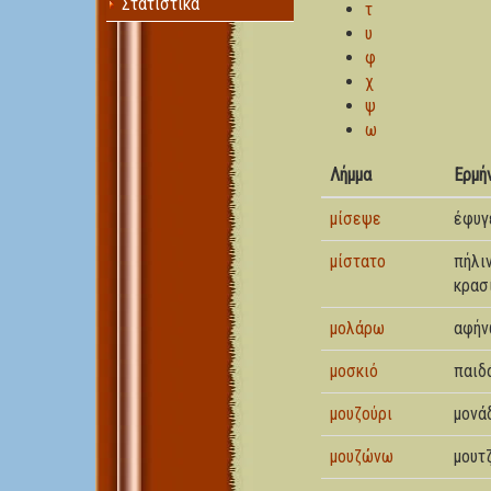
Στατιστικά
τ
υ
φ
χ
ψ
ω
Λήμμα
Ερμή
μίσεψε
έφυγ
μίστατο
πήλι
κρασ
μολάρω
αφή
μοσκιό
παιδ
μουζούρι
μονά
μουζώνω
μουτ