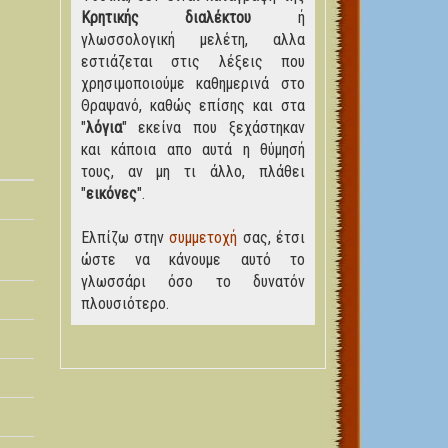
Κρητικής διαλέκτου
ή
γλωσσολογική μελέτη, αλλα
εστιάζεται στις λέξεις που
χρησιμοποιούμε καθημερινά στο
Θραψανό, καθώς επίσης και στα
"
λόγια
" εκείνα που ξεχάστηκαν
και κάποια απο αυτά η θύμησή
τους, αν μη τι άλλο, πλάθει
"
εικόνες
".
Ελπίζω στην
συμμετοχή
σας, έτσι
ώστε να κάνουμε αυτό το
γλωσσάρι όσο το δυνατόν
πλουσιότερο.