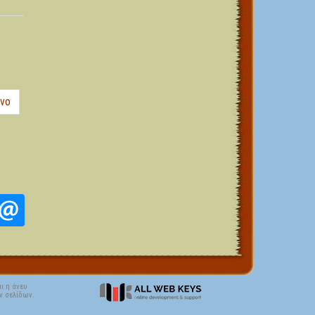
νο
ι η άνευ
ν σελίδων.