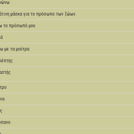
ρώνω
άτινη μάσκα για το πρόσωπο των ζώων.
ω το πρόσωπό μου
ιά
ω με τα μούτρα
κέπτης
αστής
τρο
ίνα
ς
όπανο
ε