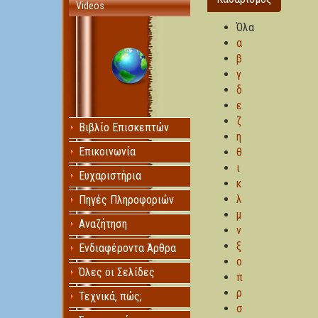
Videos
Όλα
α
β
γ
δ
ε
ζ
Βιβλίο Επισκεπτών
η
Επικοινωνία
θ
ι
Ευχαριστήρια
κ
λ
Πηγές Πληροφοριών
μ
Αναζήτηση
ν
ξ
Ενδιαφέροντα Άρθρα
ο
Όλες οι Σελίδες
π
ρ
Τεχνικά, πώς;
σ