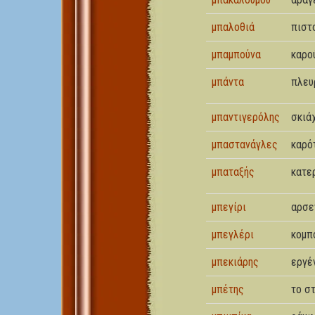
μπαλοθιά
πιστ
μπαμπούνα
καρο
μπάντα
πλευ
μπαντιγερόλης
σκιά
μπαστανάγλες
καρό
μπαταξής
κατε
μπεγίρι
αρσε
μπεγλέρι
κομπ
μπεκιάρης
εργέ
μπέτης
το σ