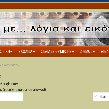
ΑΣΤΙΚΉ
ΣΧΟΛΕΊΑ
ΣΕΛΊΔΕΣ ΘΎΜΗΣΗΣ
ΔΉΜΟΣ
ΛΙΒΆ
ώτικο γλωσσάρι
ρι
this glossary.
s (regular expression allowed)