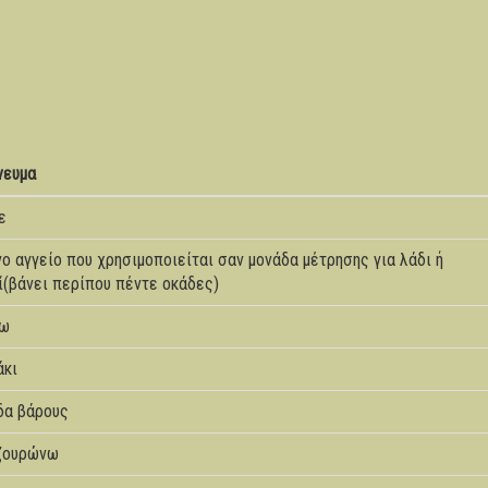
νευμα
ε
νο αγγείο που χρησιμοποιείται σαν μονάδα μέτρησης για λάδι ή
ί(βάνει περίπου πέντε οκάδες)
νω
άκι
δα βάρους
ζουρώνω