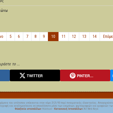
ος
ιώνω
νο
5
6
7
8
9
10
11
12
13
14
Επόμε
ράστε το ...
TWITTER
PINTER…
εχόμενα του ιστότοπου υπόκεινται στον νόμο 2121/93 περί πνευματικής ιδιοκτησίας. Απαγορεύετα
τιγραφή και αναδημοσίευση σε οποιοδήποτε μέσο των κειμένων, φωτογραφιών και γραφικών τω
Φιλοξενία ιστοσελίδων
Hostsun
- Κατασκευή Ιστοσελίδων
All Web Keys