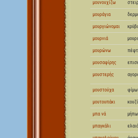
μουνουχίζω
στει
μουράγια
δερμ
μουργιώνομαι
κρύβ
μουρνιά
μουρ
μουρώνω
πέφτ
μουσαφίρης
επισ
μουστερής
αγορ
μουστούχα
φίμω
μουτουπάκι
κουζ
μπα νά
μήπω
μπαγκάλι
ελαι
μπακαλούμου
άραγ