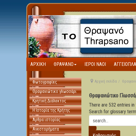
ΑΡΧΙΚΉ
ΘΡΑΨΑΝΌ
ΙΕΡΟΊ ΝΑΟΊ
ΑΓΓΕΙΟΠΛ
Αρχική σελίδα
Θραψανι
Φωτογραφίες
Θραψανιώτικο γλωσσάρι
Θραψανιώτικο Γλωσσά
Κρητική Διάλεκτος
There are 532 entries in 
Η Ιστορία της Κρήτης
Search for glossary term
Άρθρα ιστορίας
Ανεστορήματα