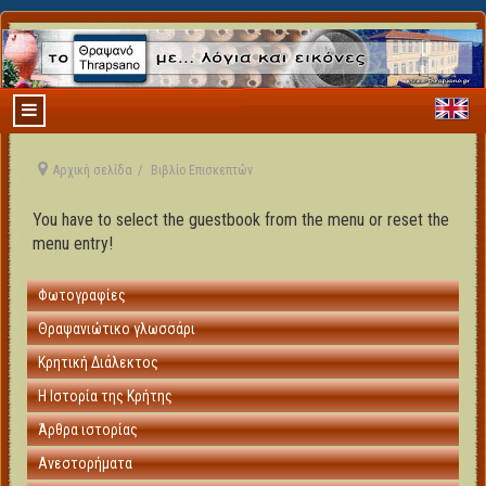
Αρχική σελίδα
Βιβλίο Επισκεπτών
You have to select the guestbook from the menu or reset the
menu entry!
Φωτογραφίες
Θραψανιώτικο γλωσσάρι
Κρητική Διάλεκτος
Η Ιστορία της Κρήτης
Άρθρα ιστορίας
Ανεστορήματα