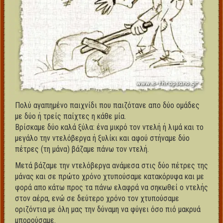
Πολύ αγαπημένο παιχνίδι που παιζότανε απο δύο ομάδες
με δύο ή τρείς παίχτες η κάθε μία.
Βρίσκαμε δύο καλά ξύλα: ένα μικρό τον ντελή ή λιμά και το
μεγάλο την ντελόβεργα ή ξυλίκι και αφού στήναμε δύο
πέτρες (τη μάνα) βάζαμε πάνω τον ντελή.
Μετά βάζαμε την ντελόβεργα ανάμεσα στις δύο πέτρες της
μάνας και σε πρώτο χρόνο χτυπούσαμε κατακόρυφα και με
φορά απο κάτω προς τα πάνω ελαφρά να σηκωθεί ο ντελής
στον αέρα, ενώ σε δεύτερο χρόνο τον χτυπούσαμε
οριζόντια με όλη μας την δύναμη να φύγει όσο πιό μακρυά
μπορούσαμε.