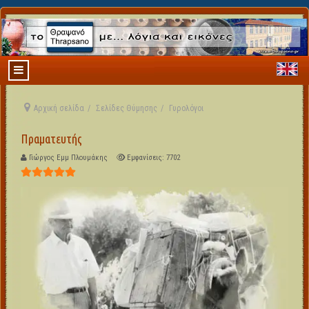
Αρχική σελίδα
Σελίδες Θύμησης
Γυρολόγοι
Πραματευτής
Γιώργος Εμμ Πλουμάκης
Εμφανίσεις: 7702
Αξιολόγηση Χρήστη:
5
/
5