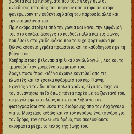
χωρατά και τα πειράγματα που τους έλεγε ενώ οι
ανέκδοτες ιστορίες που περνούν απο στόμα σε στόμα
φανερώνουν την αυθεντική λαϊκή του παρουσία αλλά και
την ετοιμολογία του.
Πριν ακόμα στρίψει από την γωνία και κάνει την εμφάνισή
του στο σοκάκι, άκουγες το κουδούνι αλλά και τις φωνές
που έβαζε στα γαϊδουράκια που τα είχε φορτωμένα με
ξύλινα κασόνια γεμάτα πραμάτεια και τα καθοδηγούσε με τη
βέργα του.
Κουβαρίστρες βελονάκια ψιλικά λογιώ, λογιώ..., λές και το
τραγούδι ήταν γραμμένο στα μέτρα του.
Άραγε πόσα "προυκιά" να έχουνε κεντηθεί απο τις
κλωστές και τα χάσικα υφάσματα του κυρ-Γιάννη.
Εχοντας να τον δώ πάρα πολλά χρόνια, είχα την τύχη να
τον συναντήσω πεζό όπως πάντα παρέα με τα ζωντανά του,
σε μεγάλη ηλικία πλέον, και να προλάβω να τον
φωτογραφίσω στα μέσα της διαδρομής απο τον Αρχάγγελο
για το Μουχτάρο καθώς και να τον κεράσω ένα τσιγάρο για
τον δρόμο, τον ατέλειωτο δρόμο, που ακολουθούσε
ακούραστα μέχρι το τέλος της ζωής του.