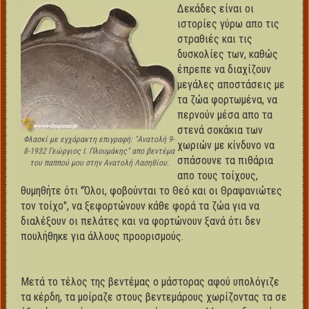
Δεκάδες είναι οι
ιστορίες γύρω απο τις
στραθιές και τις
δυσκολίες των, καθώς
έπρεπε να διαχίζουν
μεγάλες αποστάσεις με
τα ζώα φορτωμένα, να
περνούν μέσα απο τα
στενά σοκάκια των
Φλασκί με εγχάρακτη επιγραφή: "Ανατολή 9-
χωριών με κίνδυνο να
8-1932 Γεώργιος Ι. Πλουμάκης" απο βεντέμα
σπάσουνε τα πιθάρια
του παππού μου στην Ανατολή Λασηθίου.
απο τους τοίχους,
θυμηθήτε ότι "Όλοι, φοβούνται το Θεό και οι Θραψανιώτες
τον τοίχο", να ξεφορτώνουν κάθε φορά τα ζώα για να
διαλέξουν οι πελάτες και να φορτώνουν ξανά ότι δεν
πουλήθηκε για άλλους προορισμούς.
Μετά το τέλος της βεντέμας ο μάστορας αφού υπολόγιζε
τα κέρδη, τα μοίραζε στους βεντεμάρους χωρίζοντας τα σε