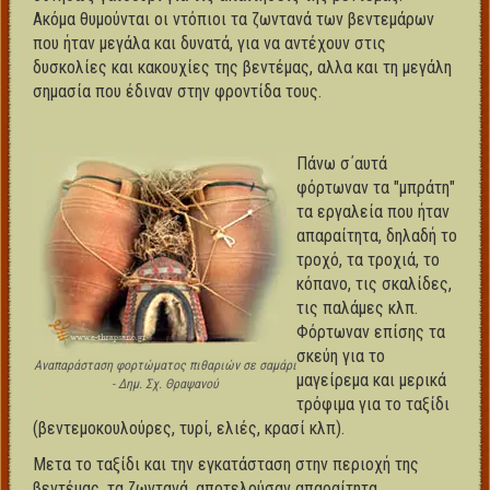
Ακόμα θυμούνται οι ντόπιοι τα ζωντανά των βεντεμάρων
που ήταν μεγάλα και δυνατά, για να αντέχουν στις
δυσκολίες και κακουχίες της βεντέμας, αλλα και τη μεγάλη
σημασία που έδιναν στην φροντίδα τους.
Πάνω σ΄αυτά
φόρτωναν τα "μπράτη"
τα εργαλεία που ήταν
απαραίτητα, δηλαδή το
τροχό, τα τροχιά, το
κόπανο, τις σκαλίδες,
τις παλάμες κλπ.
Φόρτωναν επίσης τα
σκεύη για το
Αναπαράσταση φορτώματος πιθαριών σε σαμάρι
μαγείρεμα και μερικά
- Δημ. Σχ. Θραψανού
τρόφιμα για το ταξίδι
(βεντεμοκουλούρες, τυρί, ελιές, κρασί κλπ).
Μετα το ταξίδι και την εγκατάσταση στην περιοχή της
βεντέμας, τα ζωντανά, αποτελούσαν απαραίτητα