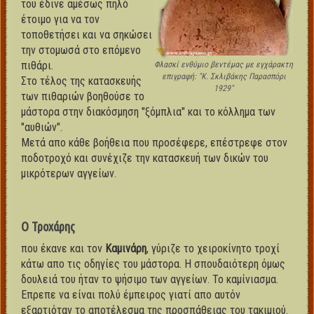
του έδινε αμέσως πηλό
έτοιμο για να τον
τοποθετήσει και να σηκώσει
την στομωσά στο επόμενο
πιθάρι.
Φλασκί ενθύμιο βεντέμας με εγχάρακτη
επιγραφή: "Κ. Σκλιβάκης Παρασπόρι
Στο τέλος της κατασκευής
1929"
των πιθαριών βοηθούσε το
μάστορα στην διακόσμηση "ξόμπλια" και το κόλλημα των
"αυθιών".
Μετά απο κάθε βοήθεια που προσέφερε, επέστρεφε στον
ποδοτροχό και συνέχιζε την κατασκευή των δικών του
μικρότερων αγγείων.
Ο Τροχάρης
που έκανε και τον
Kαμινάρη
, γύριζε το χειροκίνητο τροχί
κάτω απο τις οδηγίες του μάστορα. Η σπουδαιότερη όμως
δουλειά του ήταν το ψήσιμο των αγγείων. Το καμίνιασμα.
Επρεπε να είναι πολύ έμπειρος γιατί απο αυτόν
εξαρτιόταν το αποτέλεσμα της προσπάθειας του τακιμιού.