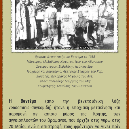
Θραψανιώτικο τακίμι σε Βεντέμα το 1935
Μάστορας: Μελαδάκης Κωνσταντίνος του Αθανασίου
Σοτομάστορας: Σοβολάκης Ιωάννης Εμμ.
Τροχάρης και Καμινάρης: Ανετάκης Σταύρος του Χαρ.
Χωματάς: Κελαράκης Μιχάλης του Αντ.
Ξυλάς: Βασιλάκης Γεώργιος του Μιχ.
Κουβαλητής: Μανώλης του Βιανιτάκη
Η Βεντέμα
(απο την βενετσιάνικη λέξη
vendemmis=συγκομιδή) ήτανε η εποχιακή μετακίνηση και
παραμονή σε κάποιο μέρος της Κρήτης, των
αγγειοπλαστών του Θραψανού, που άρχιζε στις γύρω στις
20 Μαΐου ενώ η επιστροφή τους φρόντιζαν να γίνει πρίν