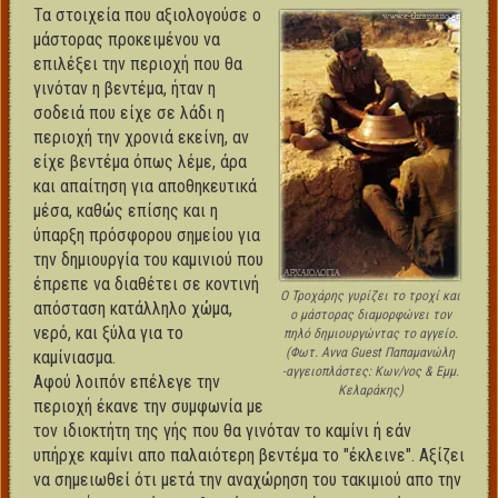
Τα στοιχεία που αξιολογούσε ο
μάστορας προκειμένου να
επιλέξει την περιοχή που θα
γινόταν η βεντέμα, ήταν η
σοδειά που είχε σε λάδι η
περιοχή την χρονιά εκείνη, αν
είχε βεντέμα όπως λέμε, άρα
και απαίτηση για αποθηκευτικά
μέσα, καθώς επίσης και η
ύπαρξη πρόσφορου σημείου για
την δημιουργία του καμινιού που
έπρεπε να διαθέτει σε κοντινή
Ο Τροχάρης γυρίζει το τροχί και
απόσταση κατάλληλο χώμα,
ο μάστορας διαμορφώνει τον
νερό, και ξύλα για το
πηλό δημιουργώντας το αγγείο.
(Φωτ. Αννα Guest Παπαμανώλη
καμίνιασμα.
-αγγειοπλάστες: Κων/νος & Εμμ.
Αφού λοιπόν επέλεγε την
Κελαράκης)
περιοχή έκανε την συμφωνία με
τον ιδιοκτήτη της γής που θα γινόταν το καμίνι ή εάν
υπήρχε καμίνι απο παλαιότερη βεντέμα το "έκλεινε". Αξίζει
να σημειωθεί ότι μετά την αναχώρηση του τακιμιού απο την