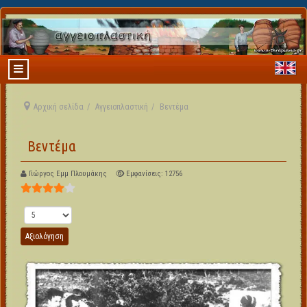
Αρχική σελίδα
Αγγειοπλαστική
Βεντέμα
Βεντέμα
Γιώργος Εμμ Πλουμάκης
Εμφανίσεις: 12756
Αξιολόγηση Χρήστη:
4
/
5
Παρακαλώ αξιολογήστε