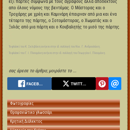
έξι πάρτες σύμφωνα με τους άγραφους αλλα αποδεκτούς
απο όλους νόμους της βεντέμας. Ο Μάστορας και ο
Τροχάρης με χρέη και Καμινάρη έπαιρναν από μια και ένα
τέταρτο της πάρτης, ο Σοτομάστορας, ο Χωματάς και ο
Ξυλάς από μια πάρτη και ο Κουβαλητής το μισό της πάρτης.
Το φλάσκί του Κ. Σκλιβάκη ανήκει στην ιδ. συλλογή του Νικ. Γ. Ανδρουλάκη.
Το φλάσκί του Γ. Ι. Πλουμάκη ανήκει στην ιδ. συλλογή του Γεωργίου Ι. Πλουμάκη.
σας άρεσε το άρθρο; μοιράστε το ...
FACEB…
TWITT…
Φωτογραφίες
Θραψανιώτικο γλωσσάρι
Κρητική Διάλεκτος