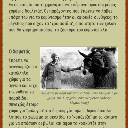
Εστω και μία αποτυχημένη καμινιά σήμαινε αρκετές μέρες
χαμένης δουλειάς. Οι παράγοντες που έπρεπε να λάβει
υπόψη του για το καμίνιασμα ήταν οι καιρικές συνθήκες, το
μέγεθος που είχαν τα "χρειασιδια", η ποιότητα των ξύλων
που θα χρησιμοποιούσε, το ζέσταμα του καμινιού κλπ
Ο Χωματάς
έπρεπε να
αναγνωρίζει το
κατάλληλο
χώμα για τα
αγγεία και είχε
την ευθύνη να
Χωματάς με φόρτωμα στο γαϊδούρι απο τσουβάλια με
παραδίδει
χώμα. (Φωτ. αρχείο - εικονιζόμενος Ιωάννης
Μαρνελάκης)
συνεχώς έτοιμο
χώμα για "μάλαγμα" και δημιουργία πηλού. Αφού έσκαβε
λοιπόν το χώμα με τη σκαλίδα, το "κοπάνιζε" με το κόπανο
για να σπάσουν οι βώλοι και αφού το κοσκίνιζε στην