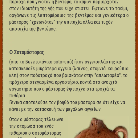
περιοχή που γινόταν η βεντέμα, το καμίνι περιερχόταν
στον ιδιοκτήτη της γής που είχε κτιστεί. Εφτιανε το τακίμι,
οργάνωνε τις λεπτομέρειες της βεντέμας και γενικότερα ο
μάστοράς "χρεωνόταν" την επιτυχία αλλα και τυχόν
αποτυχία της βεντέμας.
Ο Σοτομάστορας
(απο το βενετσιάνικο soto=υπό) ήταν αγγειοπλάστης και
κατασκεύαζε μικρότερα αγγεία (λαϊνες, σταμνιά, κουρούπια
κλπ) στον ποδοτροχό που βρισκόταν στην "απλωταρέα", το
πρόχειρα στεγασμένα εργαστήριο, κοντά στο ανοιχτό
εργαστήριο που ο μάστορας έφτιαχνε στα τροχιά τα
πιθάρια.
Γενικά αποτελούσε τον βοηθό του μάστορα σε ότι είχε να
κάνει με την κατασκευή των μεγάλων αγγείων.
Οταν ο μάστορας τέλειωνε
την στομωσά του ενός
πιθαριού ο σοτομάστορας