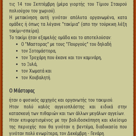
τις 14 του Σεπτέμβρη (μέρα γιορτής του Τίμιου Σταυρού
πολιούχου του χωριού).
Η μετακίνηση αυτή γινόταν απόλυτα οργανωμένα, κατα
ομάδες ή όπως τα λέγανε "τακίμια" (απο την τούρκικη λέξη
τακίμι=σπείρα).
Το τακίμι ήταν εξαμελής ομάδα και το αποτελούσαν:
Ο "Mαστορας" με τους "Πουργούς" του δηλαδή
τον Σοτομάστορα,
τον Τροχάρη που έκανε και τον καμινάρη,
το Ξυλά,
τον Χωματά και
τον Κουβαλητή.
Ο Μάστορας
ήταν ο φυσικός αρχηγός και οργανωτής του τακιμιού.
Ηταν πολύ καλός αγγειοπλάστης και ειδικά στην
κατασκευή των πιθαριών και των άλλων μεγάλων αγγείων.
Ηταν επιφορτισμένος με την βολιδοσκόπηση και κλείσιμο
της περιοχής που θα γινόταν η βεντέμα, διαδικασία που
γινόταν πολύ ενωρίτερα, τον Δεκέμβρη - Γενάρη.