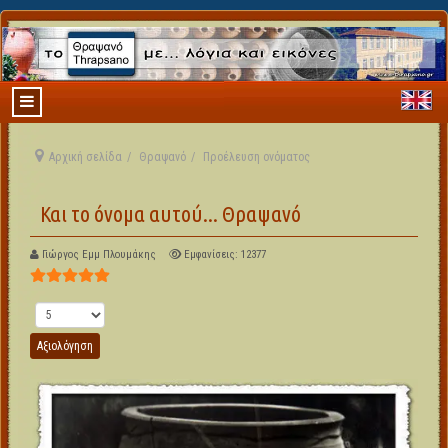
Αρχική σελίδα
Θραψανό
Προέλευση ονόματος
Και το όνομα αυτού... Θραψανό
Γιώργος Εμμ Πλουμάκης
Εμφανίσεις: 12377
Αξιολόγηση Χρήστη:
5
/
5
Παρακαλώ αξιολογήστε