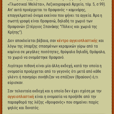
«Γλωσσικαί Μελέται», Λεξικογραφικό Αρχείο, τόμ. 5, σ.99).
Απ' αυτά προέρχεται το Θραψανός = καμινάρης,
επαγγελματικό όνομα εκείνου που ψήνει τα αγγεία. Άρα η
σωστή γραφή είναι Θραψανώ, δηλαδή το χωριό των
Θραψανών (Στέργιος Σπανάκης "Πόλεις και χωριά της
Κρήτης").
Δεν αποκλείεται βέβαια, σαν
κέντρο αγγειοπλαστικής
και
λόγω της ύπαρξης σπασμένων κεραμικών γύρω από τα
καμίνια σε μεγάλες ποσότητες, θρύψαλα δηλαδή, Θράψαλα,
το χωριό να ονομάστηκε Θραψανό.
Λιγότερο πιθανή είναι μία άλλη εκδοχή, κατά την οποία η
ονομασία προέρχεται από το γεγονός ότι μετά από κάθε
γλέντι ή πανηγύρι συνήθιζαν να σπάζουν (θραύουν) ό,τι
εύρισκαν.
Σαν τελευταία εκδοχή και η οποία δεν έχει σχέση με την
αγγειοπλαστική
είναι η ονομασία να προήλθε από την
παραφθορά της λέξης «θροφανός» που σημαίνει παχύς
ψηλός και δυνατός.