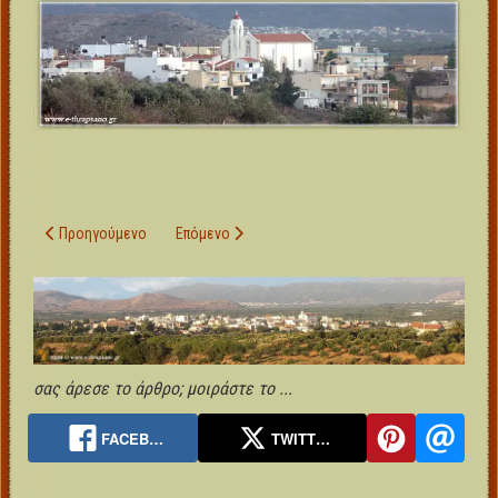
Προηγούμενο άρθρο: Θραψανό - Ιστορικά στοιχεία
Επόμενο άρθρο: Θραψανό
Προηγούμενο
Επόμενο
σας άρεσε το άρθρο; μοιράστε το ...
FACEB…
TWITT…