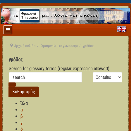
Αρχική σελίδα
Θραψανιώτικο γλωσσάρι
γρόθος
γρόθος
Search for glossary terms (regular expression allowed)
Όλα
α
β
γ
δ