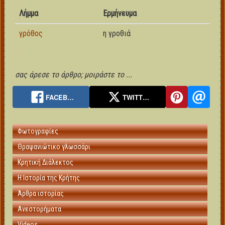
Λήμμα
Ερμήνευμα
γρόθος
η γροθιά
σας άρεσε το άρθρο; μοιράστε το ...
FACEB…
TWITT…
Φωτογραφίες
Θραψανιώτικο γλωσσάρι
Κρητική Διάλεκτος
Η Ιστορία της Κρήτης
Άρθρα ιστορίας
Ανεστορήματα
Videos