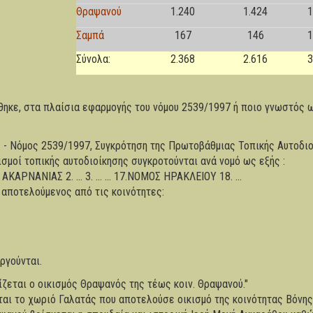
Θραψανού
1.240
1.424
1
Σαμπά
167
146
1
Σύνολα:
2.368
2.616
3
θηκε, στα πλαίσια εφαρμογής του νόμου 2539/1997 ή ποιο γνωστός ω
- Νόμος 2539/1997, Συγκρότηση της Πρωτοβάθμιας Τοπικής Αυτοδιο
σμοί τοπικής αυτοδιοίκησης συγκροτούνται ανά νομό ως εξής :
ΚΑΡΝΑΝΙΑΣ 2. ... 3. ... ... 17.ΝΟΜΟΣ ΗΡΑΚΛΕΙΟΥ 18. ...
 αποτελούμενος από τις κοινότητες:
ργούνται.
ίζεται ο οικισμός Θραψανός της τέως κοιν. Θραψανού."
αι το χωριό Γαλατάς που αποτελούσε οικισμό της κοινότητας Βόνης