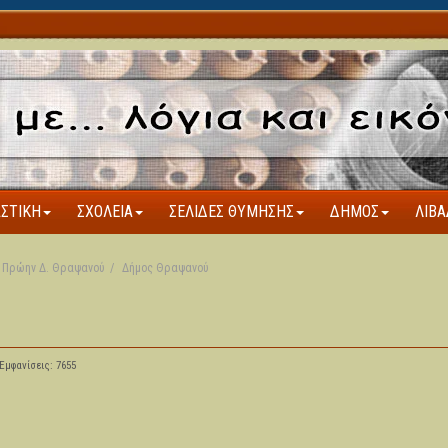
ΑΣΤΙΚΉ
ΣΧΟΛΕΊΑ
ΣΕΛΊΔΕΣ ΘΎΜΗΣΗΣ
ΔΉΜΟΣ
ΛΙΒΆ
Πρώην Δ. Θραψανού
Δήμος Θραψανού
ύ
Εμφανίσεις: 7655
5