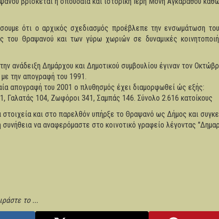
ψανού βρίσκεται η σπουδαία και ιστορική Ιερή Μονή Αγκαράθου καθ
σουμε ότι ο αρχικός σχεδιασμός προέβλεπε την ενσωμάτωση το
υς του Θραψανού και των γύρω χωριών σε δυναμικές κοινητοποιή
την ανάδειξη Δημάρχου και Δημοτικού συμβουλίου έγιναν τον Οκτώβρ
 με την απογραφή του 1991.
αία απογραφή του 2001 ο πλυθησμός έχει διαμορφωθεί ώς εξής:
1, Γαλατάς 104, Ζωφόροι 341, Σαμπάς 146. Σύνολο 2.616 κατοίκους
ά στοιχεία και στο παρελθόν υπήρξε το Θραψανό ως Δήμος και συγκε
 η συνήθεια να αναφερόμαστε στο κοινοτικό γραφείο λέγοντας "Δημαρ
ράστε το ...