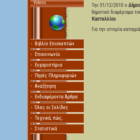
Videos
Την 31/12/2010 ο
Δήμο
δημοτικό διαμέριαμα τ
Καστελλίου
.
Για την ιστορία καταγρ
Βιβλίο Επισκεπτών
Επικοινωνία
Ευχαριστήρια
Πηγές Πληροφοριών
Αναζήτηση
Ενδιαφέροντα Άρθρα
Όλες οι Σελίδες
Τεχνικά, πώς;
Στατιστικά