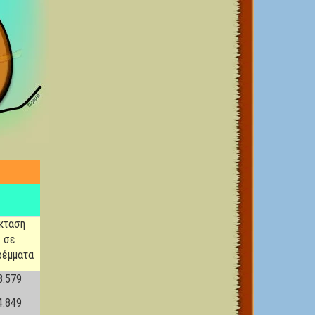
κταση
σε
ρέμματα
8.579
4.849