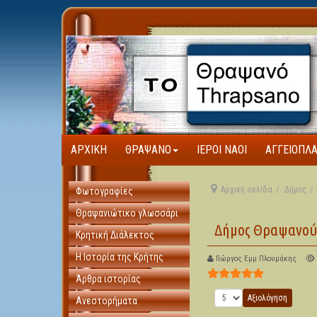
ΑΡΧΙΚΉ
ΘΡΑΨΑΝΌ
ΙΕΡΟΊ ΝΑΟΊ
ΑΓΓΕΙΟΠΛ
Αρχική σελίδα
Δήμος
Φωτογραφίες
Θραψανιώτικο γλωσσάρι
Δήμος Θραψανο
Κρητική Διάλεκτος
Η Ιστορία της Κρήτης
Γιώργος Εμμ Πλουμάκης
Αξιολόγηση Χρήστη:
5
/
Άρθρα ιστορίας
Παρακαλώ αξιολογήστε
Ανεστορήματα