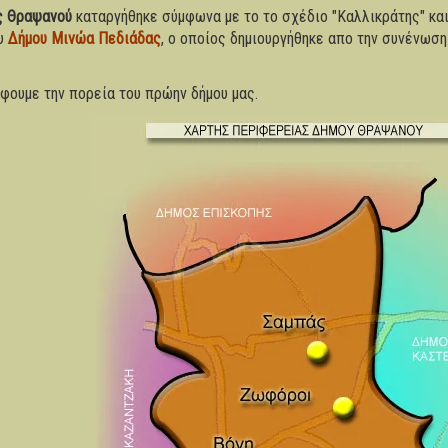
ς Θραψανού
καταργήθηκε σύμφωνα με το το σχέδιο "Καλλικράτης" κα
ου
Δήμου Μινώα Πεδιάδας
, ο οποίος δημιουργήθηκε απο την συνένωσ
άφουμε την πορεία του πρώην δήμου μας.