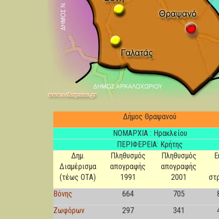
Δήμος Θραψανού
NOMAΡΧΙΑ : Ηρακλείου
ΠΕΡΙΦΕΡΕΙΑ: Κρήτης
Δημ.
Πληθυσμός
Πληθυσμός
Ε
Διαμέρισμα
απογραφής
απογραφής
(τέως ΟΤΑ)
1991
2001
στ
Βόνης
664
705
Ζωφόρων
297
341