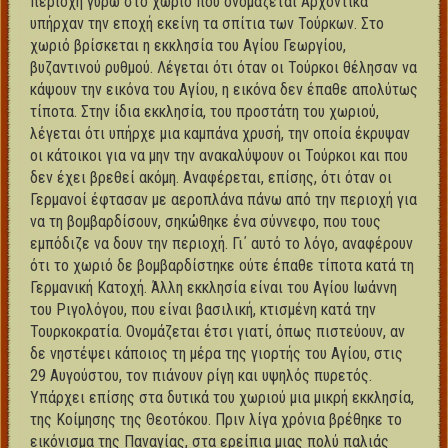
περιοχή γύρω στο χωριό που ονομάζεται Αρχοντικά
υπήρχαν την εποχή εκείνη τα σπίτια των Τούρκων. Στο
χωριό βρίσκεται η εκκλησία του Αγίου Γεωργίου,
βυζαντινού ρυθμού. Λέγεται ότι όταν οι Τούρκοι θέλησαν να
κάψουν την εικόνα του Αγίου, η εικόνα δεν έπαθε απολύτως
τίποτα. Στην ίδια εκκλησία, του προστάτη του χωριού,
λέγεται ότι υπήρχε μια καμπάνα χρυσή, την οποία έκρυψαν
οι κάτοικοι για να μην την ανακαλύψουν οι Τούρκοι και που
δεν έχει βρεθεί ακόμη. Αναφέρεται, επίσης, ότι όταν οι
Γερμανοί έφτασαν με αεροπλάνα πάνω από την περιοχή για
να τη βομβαρδίσουν, σηκώθηκε ένα σύννεφο, που τους
εμπόδιζε να δουν την περιοχή. Γι΄ αυτό το λόγο, αναφέρουν
ότι το χωριό δε βομβαρδίστηκε ούτε έπαθε τίποτα κατά τη
Γερμανική Κατοχή. Άλλη εκκλησία είναι του Αγίου Ιωάννη
του Ριγολόγου, που είναι βασιλική, κτισμένη κατά την
Τουρκοκρατία. Ονομάζεται έτσι γιατί, όπως πιστεύουν, αν
δε νηστέψει κάποιος τη μέρα της γιορτής του Αγίου, στις
29 Αυγούστου, τον πιάνουν ρίγη και υψηλός πυρετός.
Υπάρχει επίσης στα δυτικά του χωριού μια μικρή εκκλησία,
της Κοίμησης της Θεοτόκου. Πριν λίγα χρόνια βρέθηκε το
εικόνισμα της Παναγίας, στα ερείπια μιας πολύ παλιάς