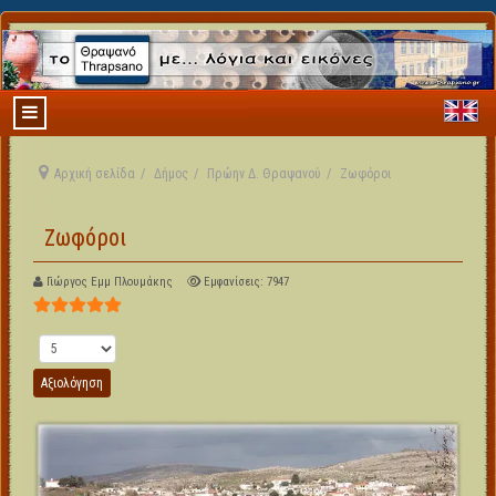
Αρχική σελίδα
Δήμος
Πρώην Δ. Θραψανού
Ζωφόροι
Ζωφόροι
Γιώργος Εμμ Πλουμάκης
Εμφανίσεις: 7947
Αξιολόγηση Χρήστη:
5
/
5
Παρακαλώ αξιολογήστε