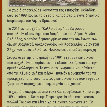
Το χωριό αποτελούσε κοινότητα της επαρχίας Πεδιάδας
έως το 1998 που με το σχέδιο Καποδίστρια έγινε δημοτικό
διαμέρισμα του Δήμου Θραψανού.
Το 2011 με το σχέδιο "Καλλικράτης" οι Ζωφόροι
αποτελούν πλέον δημοτικό διαμέριαμα του Δήμου Μινώα
Πεδιάδας, ο οποίος δημιουργήθηκε απο την συνένωση των
δήμων Θραψανού, Αρκαλοχωρίου και Καστελλίου.Βρίσκεται
27 χμ. νοτιοανατολικά του Ηρακλείου, σε πεδινή περιοχή.
Σύμφωνα με την απογραφή του 1991 έχει 297 κατοίκους
που ασχολούνται κυρίως με την ελαιοκαλλιέργεια και την
αμπελοκαλλιέργεια. Το όνομα του χωριού είναι σύνθετο
από τις λέξεις ζωή και φέρω. Πιθανόν η ονομασία του να
προέρχεται από τους πρώτους κατοίκους του που «έφεραν
ζωή» στην περιοχή με τη δημιουργία του χωριού.
Το χωριό αναφέρεται από τον «Καστροφύλακα» Sofforus με
109 κατοίκους. Κατά την Τουρκοκρατία εδώ κατοικούσαν
πολλοί Τούρκοι και λίγες χριστιανικές οικογένειες. Σε