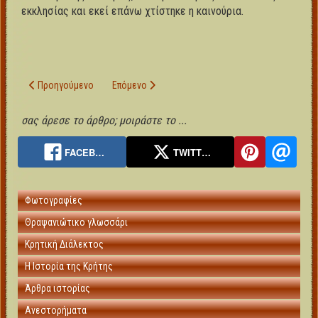
εκκλησίας και εκεί επάνω χτίστηκε η καινούρια.
Προηγούμενο άρθρο: Βόνη
Επόμενο άρθρο: Σαμπάς
Προηγούμενο
Επόμενο
σας άρεσε το άρθρο; μοιράστε το ...
FACEB…
TWITT…
Φωτογραφίες
Θραψανιώτικο γλωσσάρι
Κρητική Διάλεκτος
Η Ιστορία της Κρήτης
Άρθρα ιστορίας
Ανεστορήματα