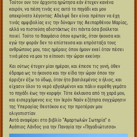
Τούτον ουν τον άρχοντα ηρώτησα εάν έτυχεν κανένα
καιρόν, να πέση τινάς εις αυτό το πηγάδι και μου
απεκρίνατο λέγοντας: Αδελφέ δεν είναι πρέπον να έχη
τινάς αμφιβολίας εις την δύναμιν της Αειπαρθένου Μαρίας,
αλλά να πιστεύση αδιστάκτως ότι πάντα όσα βούλεται
ποιεί. Τούτο το θαυμάσιο όπου ερωτάς, όταν ήκουσα και
εγώ την φοράν δεν το επίστευσα και επρόσταξα τους
ανθρώπους μου, ταις ημέραις όπου ήμουν εκεί όταν πέσει
τινά μέσα να μου το είπουσι την ώραν εκείνην.
Και ούτως έτυχεν μίαν ημέραν, και έπεσε τις γυνή, όθεν
έδραμα ως το ήκουσα και την είδα την ώραν όπου την
έρριξεν έξω το ύδωρ, όταν ήτο βασιλεμένος ο ήλιος, και
είχασιν όλον το νερό εβγαλμένον και πάλιν ευρέθη γεμάτο
το πηγάδι έως την κορφήν. Τότε έκλαυσα από τη χαρά μου,
και εισερχόμενος εις τον Ιερόν Ναόν εζήτησα συγχώρησιν
της Υπεραγίας Θεοτόκου εις την προτέραν μου
ολιγοπιστίαν.
Αυτά αναφέρει στο βιβλίο “Αμαρτωλών Σωτηρία” ο
Αγάπιος Λάνδος για την Παναγία την «Πηγαδιώτισσα».