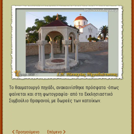
Το θαυματουργό πηγάδι, ανακαινίσθηκε πρόσφατα -όπως
φαίνεται και στη φωτογραφία- από το Εκκλησιαστικό
Συμβούλιο Θραψανού, με δωρεές των κατοίκων.
Προηγούμενο άρθρο: Ιερός Ναός Εισοδίων της Θεοτόκου και των Αγ
Επόμενο άρθρο: Ιερός Ναός Μεταμορφώσεως του
Προηγούμενο
Επόμενο