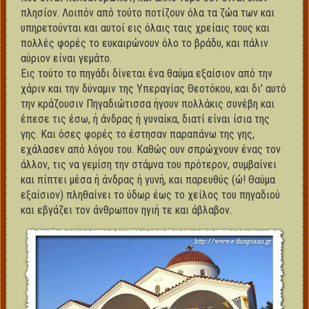
πλησίον. Λοιπόν από τούτο ποτίζουν όλα τα ζώα των και
υπηρετούνται και αυτοί εις όλαις ταις χρείαις τους και
πολλές φορές το ευκαιρώνουν όλο το βράδυ, και πάλιν
αύριον είναι γεμάτο.
Εις τούτο το πηγάδι δίνεται ένα θαύμα εξαίσιον από την
χάριν και την δύναμιν της Υπεραγίας Θεοτόκου, και δι' αυτό
την κράζουσιν Πηγαδιώτισσα ήγουν πολλάκις συνέβη και
έπεσε τις έσω, ή άνδρας ή γυναίκα, διατί είναι ίσια της
γης. Και όσες φορές το έστησαν παραπάνω της γης,
εχάλασεν από λόγου του. Καθώς ουν σπρώχνουν ένας τον
άλλον, τις να γεμίση την στάμνα του πρότερον, συμβαίνει
και πίπτει μέσα ή άνδρας ή γυνή, και παρευθύς (ώ! Θαύμα
εξαίσιον) πληθαίνει το ύδωρ έως το χείλος του πηγαδιού
και εβγάζει τον άνθρωπον ηγιή τε και άβλαβον.