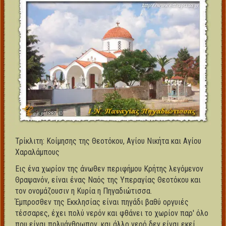
Τρίκλιτη: Κοίμησης της Θεοτόκου, Αγίου Νικήτα και Αγίου
Χαραλάμπους
Εις ένα χωρίον της άνωθεν περιφήμου Κρήτης λεγόμενον
Θραψανόν, είναι ένας Ναός της Υπεραγίας Θεοτόκου και
τον ονομάζουσιν η Κυρία η Πηγαδιώτισσα.
Έμπροσθεν της Εκκλησίας είναι πηγάδι βαθύ οργυιές
τέσσαρες, έχει πολύ νερόν και φθάνει το χωρίον παρ' όλο
που είναι πολυάνθρωπον, και άλλο νερό δεν είναι εκεί