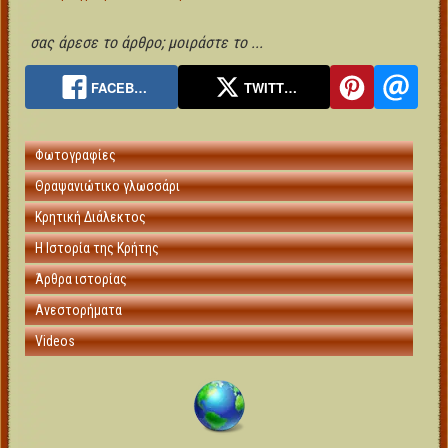
σας άρεσε το άρθρο; μοιράστε το ...
FACEB…
TWITT…
Φωτογραφίες
Θραψανιώτικο γλωσσάρι
Κρητική Διάλεκτος
Η Ιστορία της Κρήτης
Άρθρα ιστορίας
Ανεστορήματα
Videos