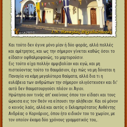
Και τούτο δεν έγινε μόνο μίαν ή δύο φοράς, αλλά πολλές
και αμέτρητες, και ως την σήμερον γίνεται καθώς όσοι το
είδασιν οφθαλμοφανώς, το μαρτυρούσιν.
Εις τούτο είχα πολλήν αμφιβολίαν και εγώ, και μη
πιστεύοντας τούτο το θαυμάσιον, όχι πώς να μη δύναται η
Παναγία να κάμη μεγαλύτερα θαύματα, αλλά δια τι η
ευλάβεια των ανθρώπων την σήμερον ολιγόστευσεν και δι'
αυτό δεν θαυματουργούσι πλέον οι Άγιοι.
Ηρώτησα ουν τινάς απ' εκείνους όπου τον είδασι και τους
ώρκισα εις τον Θεόν να είπουσι την αλήθειαν. Και ού μόνον
ο κοινός λαός, αλλά και αυτός ο Εκλαμπρότατος Αυθέντης
Ανδρέας ο Κορνάριος, όπου ήτο ειδικόν του το χωρίον, με
τον οποίον έκαμα δύο χρόνους γραμματικός του,..