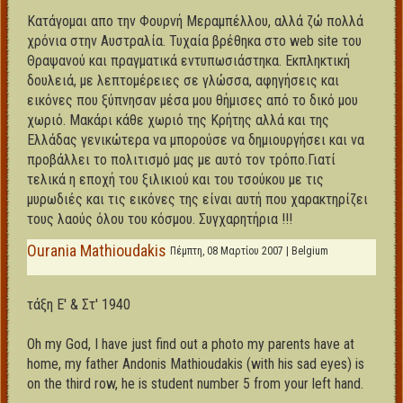
Κατάγομαι απο την Φουρνή Μεραμπέλλου, αλλά ζώ πολλά
χρόνια στην Αυστραλία. Τυχαία βρέθηκα στο web site του
Θραψανού και πραγματικά εντυπωσιάστηκα. Εκπληκτική
δουλειά, με λεπτομέρειες σε γλώσσα, αφηγήσεις και
εικόνες που ξύπνησαν μέσα μου θήμισες από το δικό μου
χωριό. Μακάρι κάθε χωριό της Κρήτης αλλά και της
Ελλάδας γενικώτερα να μπορούσε να δημιουργήσει και να
προβάλλει το πολιτισμό μας με αυτό τον τρόπο.Γιατί
τελικά η εποχή του ξιλικιού και του τσούκου με τις
μυρωδιές και τις εικόνες της είναι αυτή που χαρακτηρίζει
τους λαούς όλου του κόσμου. Συγχαρητήρια !!!
Ourania Mathioudakis
Πέμπτη, 08 Μαρτίου 2007 | Belgium
τάξη Ε' & Στ' 1940
Oh my God, I have just find out a photo my parents have at
home, my father Andonis Mathioudakis (with his sad eyes) is
on the third row, he is student number 5 from your left hand.