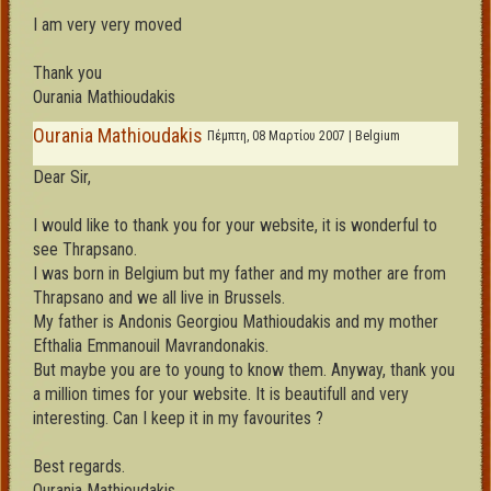
I am very very moved
Thank you
Ourania Mathioudakis
Ourania Mathioudakis
Πέμπτη, 08 Μαρτίου 2007 | Belgium
Dear Sir,
I would like to thank you for your website, it is wonderful to
see Thrapsano.
I was born in Belgium but my father and my mother are from
Thrapsano and we all live in Brussels.
My father is Andonis Georgiou Mathioudakis and my mother
Efthalia Emmanouil Mavrandonakis.
But maybe you are to young to know them. Anyway, thank you
a million times for your website. It is beautifull and very
interesting. Can I keep it in my favourites ?
Best regards.
Ourania Mathioudakis.