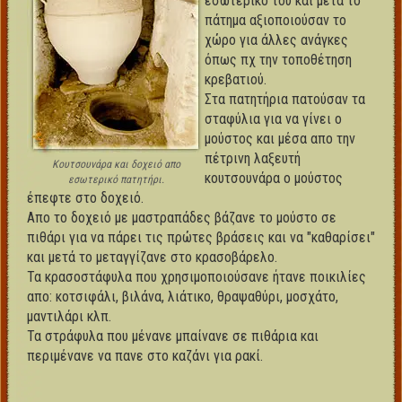
εσωτερικό του και μετά το
πάτημα αξιοποιούσαν το
χώρο για άλλες ανάγκες
όπως πχ την τοποθέτηση
κρεβατιού.
Στα πατητήρια πατούσαν τα
σταφύλια για να γίνει ο
μούστος και μέσα απο την
πέτρινη λαξευτή
Κουτσουνάρα και δοχειό απο
κουτσουνάρα ο μούστος
εσωτερικό πατητήρι.
έπεφτε στο δοχειό.
Απο το δοχειό με μαστραπάδες βάζανε το μούστο σε
πιθάρι για να πάρει τις πρώτες βράσεις και να "καθαρίσει"
και μετά το μεταγγίζανε στο κρασοβάρελο.
Τα κρασοστάφυλα που χρησιμοποιούσανε ήτανε ποικιλίες
απο: κοτσιφάλι, βιλάνα, λιάτικο, θραψαθύρι, μοσχάτο,
μαντιλάρι κλπ.
Τα στράφυλα που μένανε μπαίνανε σε πιθάρια και
περιμένανε να πανε στο καζάνι για ρακί.