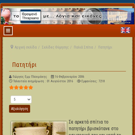
Αρχική σελίδα
Σελίδες Θύμησης
Παλιά Σπίτια
Πατητήρι
Πατητήρι
Γιώργος Εμμ Πλουμάκης
16 Φεβρουαρίου 2006
Τελευταία ενημέρωση : 01 Αυγούστου 2016
Εμφανίσεις: 7218
Αξιολόγηση Χρήστη:
5
/
5
Παρακαλώ αξιολογήστε
Σε αρκετά σπίτια το
πατητήρι βρισκότανε στο