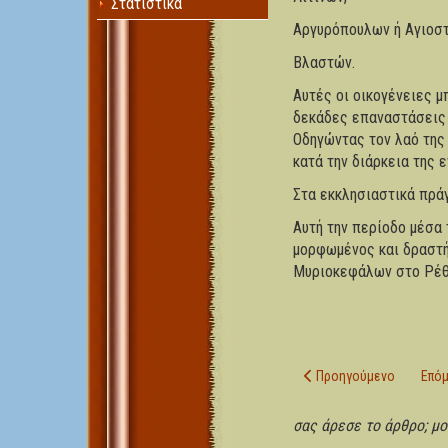
Στατιστικά
Αργυρόπουλων ή Αγιοσ
Βλαστών.
Αυτές οι οικογένειες μ
δεκάδες επαναστάσεις 
Οδηγώντας τον λαό της 
κατά την διάρκεια της 
Στα εκκλησιαστικά πρά
Αυτή την περίοδο μέσα 
μορφωμένος και δραστή
Μυριοκεφάλων στο Ρέθ
Προηγούμενο άρθρο: 8. 
Επόμ
Προηγούμενο
Επό
σας άρεσε το άρθρο; μοι