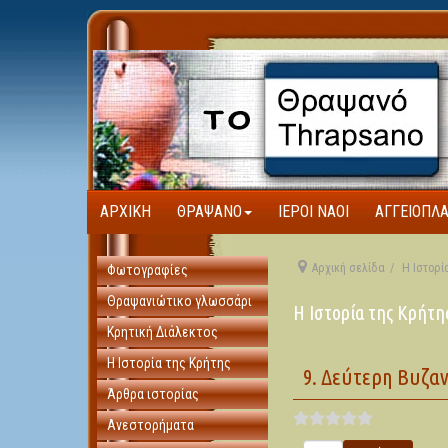
ΑΡΧΙΚΉ
ΘΡΑΨΑΝΌ
ΙΕΡΟΊ ΝΑΟΊ
ΑΓΓΕΙΟΠΛ
Αρχική σελίδα
Η Ιστορί
Φωτογραφίες
Θραψανιώτικο γλωσσάρι
Η Ιστορία της Κρήτη
Κρητική Διάλεκτος
Η Ιστορία της Κρήτης
9. Δεύτερη Βυζαντ
Άρθρα ιστορίας
Ανεστορήματα