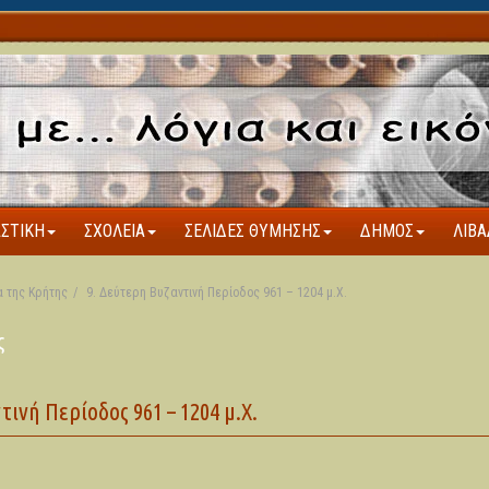
ΑΣΤΙΚΉ
ΣΧΟΛΕΊΑ
ΣΕΛΊΔΕΣ ΘΎΜΗΣΗΣ
ΔΉΜΟΣ
ΛΙΒΆ
α της Κρήτης
9. Δεύτερη Βυζαντινή Περίοδος 961 – 1204 μ.Χ.
ς
ινή Περίοδος 961 – 1204 μ.Χ.