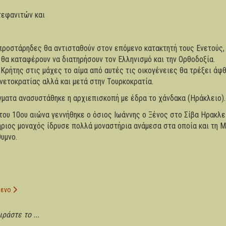
τεφανιτών και
προστάρηδες θα αντισταθούν στον επόμενο κατακτητή τους Ενετούς,
θα καταφέρουν να διατηρήσουν τον Ελληνισμό και την Ορθοδοξία.
Κρήτης στις μάχες το αίμα από αυτές τις οικογένειες θα τρέξει άφ
ενετοκρατίας αλλά και μετά στην Τουρκοκρατία.
γματα ανασυστάθηκε η αρχιεπισκοπή με έδρα το χάνδακα (Ηράκλειο).
του 10ου αιώνα γεννήθηκε ο όσιος Ιωάννης ο Ξένος στο Σίβα Ηρακλε
ριος μοναχός ίδρυσε πολλά μοναστήρια ανάμεσα στα οποία και τη 
υμνο.
Αραβοκρατία
ενο άρθρο: 10. Βενετοκρατία ( 1204-1669μ.χ)
μενο
ράστε το ...