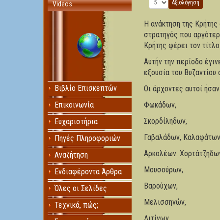
Παρακαλώ αξιολογήστε
Videos
Η ανάκτηση της Κρήτης 
στρατηγός που αργότερα
Κρήτης φέρει τον τίτλ
Αυτήν την περίοδο έγι
εξουσία του Βυζαντίου 
Βιβλίο Επισκεπτών
Οι άρχοντες αυτοί ήσαν
Επικοινωνία
Φωκάδων,
Σκορδίληδων,
Ευχαριστήρια
Γαβαλάδων, Καλαφάτων
Πηγές Πληροφοριών
Αρκολέων. Χορτάτζηδω
Αναζήτηση
Μουσούρων,
Ενδιαφέροντα Άρθρα
Βαρούχων,
Όλες οι Σελίδες
Μελισσηνών,
Τεχνικά, πώς;
Λιτίνων,