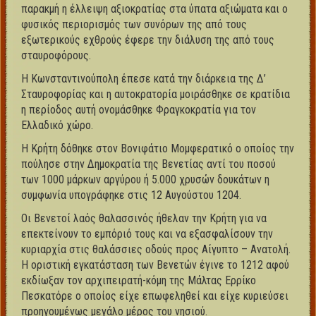
παρακμή η έλλειψη αξιοκρατίας στα ύπατα αξιώματα και ο
φυσικός περιορισμός των συνόρων της από τους
εξωτερικούς εχθρούς έφερε την διάλυση της από τους
σταυροφόρους.
Η Κωνσταντινούπολη έπεσε κατά την διάρκεια της Δ’
Σταυροφορίας και η αυτοκρατορία μοιράσθηκε σε κρατίδια
η περίοδος αυτή ονομάσθηκε Φραγκοκρατία για τον
Ελλαδικό χώρο.
Η Κρήτη δόθηκε στον Βονιφάτιο Μομφερατικό ο οποίος την
πούλησε στην Δημοκρατία της Βενετίας αντί του ποσού
των 1000 μάρκων αργύρου ή 5.000 χρυσών δουκάτων η
συμφωνία υπογράφηκε στις 12 Αυγούστου 1204.
Οι Βενετοί λαός θαλασσινός ήθελαν την Κρήτη για να
επεκτείνουν το εμπόριό τους και να εξασφαλίσουν την
κυριαρχία στις θαλάσσιες οδούς προς Αίγυπτο – Ανατολή.
Η οριστική εγκατάσταση των Βενετών έγινε το 1212 αφού
εκδίωξαν τον αρχιπειρατή-κόμη της Μάλτας Ερρίκο
Πεσκατόρε ο οποίος είχε επωφεληθεί και είχε κυριεύσει
προηγουμένως μεγάλο μέρος του νησιού.