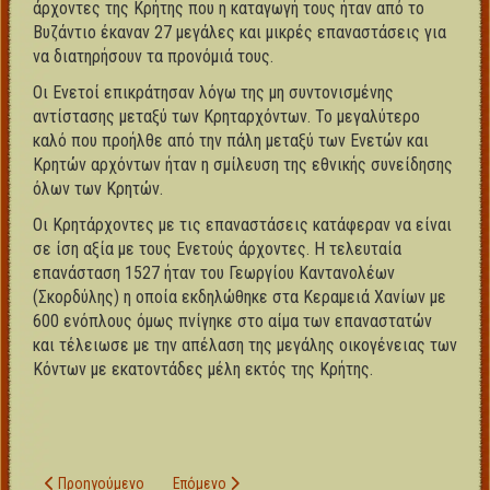
άρχοντες της Κρήτης που η καταγωγή τους ήταν από το
Βυζάντιο έκαναν 27 μεγάλες και μικρές επαναστάσεις για
να διατηρήσουν τα προνόμιά τους.
Οι Ενετοί επικράτησαν λόγω της μη συντονισμένης
αντίστασης μεταξύ των Κρηταρχόντων. Το μεγαλύτερο
καλό που προήλθε από την πάλη μεταξύ των Ενετών και
Κρητών αρχόντων ήταν η σμίλευση της εθνικής συνείδησης
όλων των Κρητών.
Οι Κρητάρχοντες με τις επαναστάσεις κατάφεραν να είναι
σε ίση αξία με τους Ενετούς άρχοντες. Η τελευταία
επανάσταση 1527 ήταν του Γεωργίου Καντανολέων
(Σκορδύλης) η οποία εκδηλώθηκε στα Κεραμειά Χανίων με
600 ενόπλους όμως πνίγηκε στο αίμα των επαναστατών
και τέλειωσε με την απέλαση της μεγάλης οικογένειας των
Κόντων με εκατοντάδες μέλη εκτός της Κρήτης.
Προηγούμενο άρθρο: 9. Δεύτερη Βυζαντινή Περίοδος 961 – 1204 μ.Χ.
Επόμενο άρθρο: 10.1 Στα εκκλησιαστικά
Προηγούμενο
Επόμενο