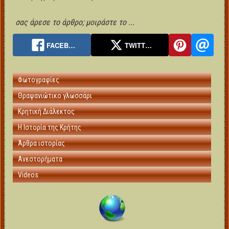
σας άρεσε το άρθρο; μοιράστε το ...
FACEB…
TWITT…
Φωτογραφίες
Θραψανιώτικο γλωσσάρι
Κρητική Διάλεκτος
Η Ιστορία της Κρήτης
Άρθρα ιστορίας
Ανεστορήματα
Videos