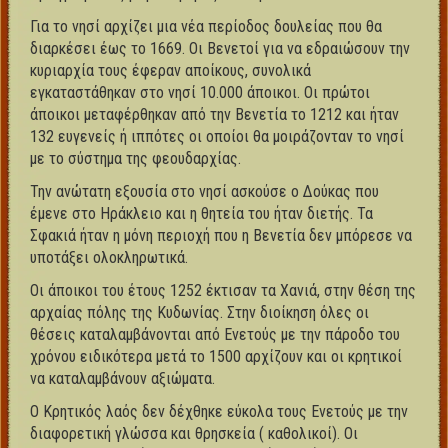
Για το νησί αρχίζει μια νέα περίοδος δουλείας που θα
διαρκέσει έως το 1669. Οι Βενετοί για να εδραιώσουν την
κυριαρχία τους έφεραν αποίκους, συνολικά
εγκαταστάθηκαν στο νησί 10.000 άποικοι. Οι πρώτοι
άποικοι μεταφέρθηκαν από την Βενετία το 1212 και ήταν
132 ευγενείς ή ιππότες οι οποίοι θα μοιράζονταν το νησί
με το σύστημα της φεουδαρχίας.
Την ανώτατη εξουσία στο νησί ασκούσε ο Δούκας που
έμενε στο Ηράκλειο και η θητεία του ήταν διετής. Τα
Σφακιά ήταν η μόνη περιοχή που η Βενετία δεν μπόρεσε να
υποτάξει ολοκληρωτικά.
Οι άποικοι του έτους 1252 έκτισαν τα Χανιά, στην θέση της
αρχαίας πόλης της Κυδωνίας. Στην διοίκηση όλες οι
θέσεις καταλαμβάνονται από Ενετούς με την πάροδο του
χρόνου ειδικότερα μετά το 1500 αρχίζουν και οι κρητικοί
να καταλαμβάνουν αξιώματα.
Ο Κρητικός λαός δεν δέχθηκε εύκολα τους Ενετούς με την
διαφορετική γλώσσα και θρησκεία ( καθολικοί). Οι