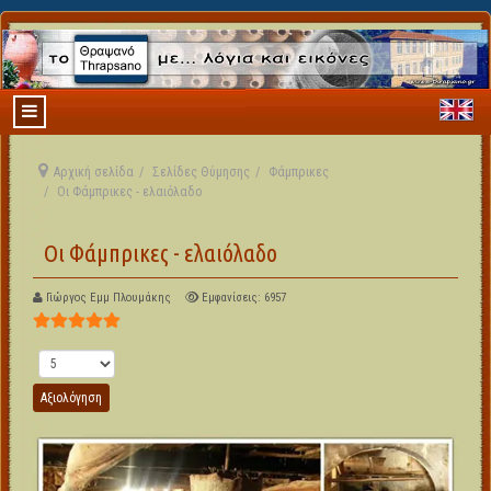
Αρχική σελίδα
Σελίδες Θύμησης
Φάμπρικες
Οι Φάμπρικες - ελαιόλαδο
Οι Φάμπρικες - ελαιόλαδο
Γιώργος Εμμ Πλουμάκης
Εμφανίσεις: 6957
Αξιολόγηση Χρήστη:
5
/
5
Παρακαλώ αξιολογήστε