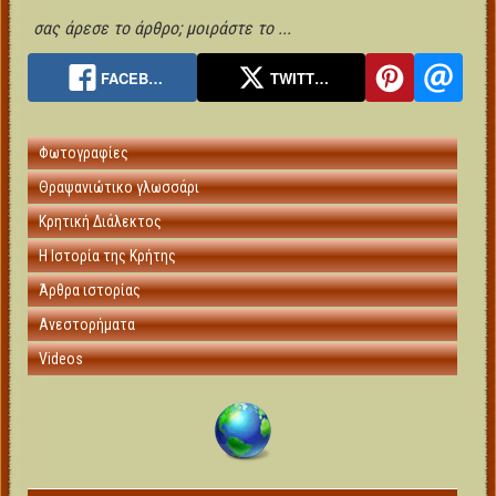
σας άρεσε το άρθρο; μοιράστε το ...
FACEB…
TWITT…
Φωτογραφίες
Θραψανιώτικο γλωσσάρι
Κρητική Διάλεκτος
Η Ιστορία της Κρήτης
Άρθρα ιστορίας
Ανεστορήματα
Videos