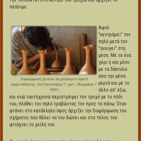
πλάσιμο.
Αφού
"κεντράρει" τον
πηλό μετά τον
"ανοιγει" στη
μέση. Με το ένα
χέρι ή και μόνο
με τα δάκτυλα
απο την μέσα
Διαμώρφωση χειλιών σε μονόσυρτο αγγείο
μεριά και με το
(αγγειοπλάστης: Χατζηνικολάκης Γ. φωτ. Πλουμάκης Γ.
άλλο απ' έξω,
1989 )
και ενώ ταυτόχρονα περιστρέφει τον τροχό με το πόδι
του, πλάθει τον πηλό τραβώντας τον προς τα πάνω. Όταν
φτάνει στο κατάλληλο ύψος άρχιζει την διαμόρφωση του
σχήματος που θέλει να του δώσει και στο τέλος του
φτιάχνει τα χείλη του.