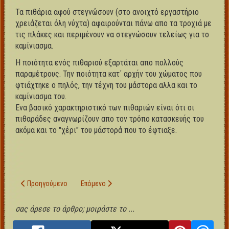
Τα πιθάρια αφού στεγνώσουν (στο ανοιχτό εργαστήριο
χρειάζεται όλη νύχτα) αφαιρούνται πάνω απο τα τροχιά με
τις πλάκες και περιμένουν να στεγνώσουν τελείως για το
καμίνιασμα.
Η ποιότητα ενός πιθαριού εξαρτάται απο πολλούς
παραμέτρους. Την ποιότητα κατ΄ αρχήν του χώματος που
φτιάχτηκε ο πηλός, την τέχνη του μάστορα αλλα και το
καμίνιασμα του.
Ενα βασικό χαρακτηριστικό των πιθαριών είναι ότι οι
πιθαράδες αναγνωρίζουν απο τον τρόπο κατασκευής του
ακόμα και το "χέρι" του μάστορά που το έφτιαξε.
Προηγούμενο άρθρο: Τα εργαλεία της κεραμικής τέχνης
Επόμενο άρθρο: Το καμίνι - καμίνιασμα
Προηγούμενο
Επόμενο
σας άρεσε το άρθρο; μοιράστε το ...