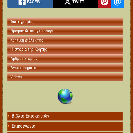
FACEB…
TWITT…
Φωτογραφίες
Θραψανιώτικο γλωσσάρι
Κρητική Διάλεκτος
Η Ιστορία της Κρήτης
Άρθρα ιστορίας
Ανεστορήματα
Videos
Βιβλίο Επισκεπτών
Επικοινωνία