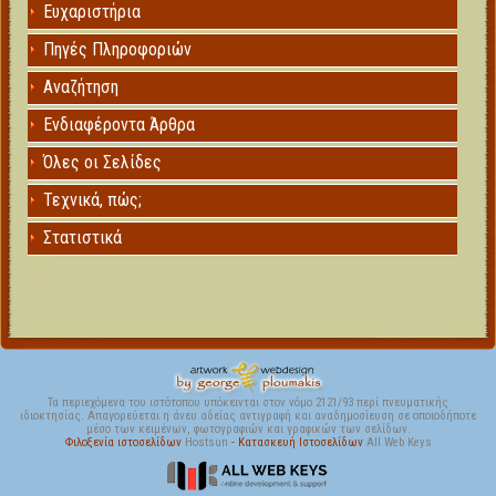
Ευχαριστήρια
Πηγές Πληροφοριών
Αναζήτηση
Ενδιαφέροντα Άρθρα
Όλες οι Σελίδες
Τεχνικά, πώς;
Στατιστικά
Τα περιεχόμενα του ιστότοπου υπόκεινται στον νόμο 2121/93 περί πνευματικής
ιδιοκτησίας. Απαγορεύεται η άνευ αδείας αντιγραφή και αναδημοσίευση σε οποιοδήποτε
μέσο των κειμένων, φωτογραφιών και γραφικών των σελίδων.
Φιλοξενία ιστοσελίδων
Hostsun
- Κατασκευή Ιστοσελίδων
All Web Keys