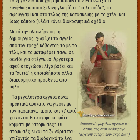
Τα εργαλεία που χρησιμοποιούνται είναι ελάχιστα.
Συνήθως κάποια ξύλινη γλυφίδα η "πελεκούδα", το
σφουγγάρι και στο τέλος της κατασκευής με το χτένι και
ίσως κάποιο ξυλάκι κάνει διακοσμητικά σχέδια.
Μετά την ολοκλήρωση της
δημιουργίας, χωρίζει το αγγείο
από τον τροχό κόβοντας το με το
τέλι, και το μεταφέρει πάνω σε
σανίδι για στέγνωμα. Αργότερα
αφού στεγνώσει λίγο βάζει και
τα "αυτιά" ή οποιαδήποτε άλλα
διακοσμητικά πρόσθετα απο
πηλό.
Τα μεγαλύτερα αγγεία είναι
πρακτικά αδύνατο να γίνουν με
τον παραπάνω τρόπο και γι' αυτό
χτίζονται θα λέγαμε κομμάτι-
κομμάτι με "στομωσες". Οι
Δημιουργία μεγάλου αγγείου με
στομωσές στον ποδοτροχό
στομωσές είναι τα ζωνάρια που
(αγγειοπλάστης: Χουλάκης Κων.)
χτίζοντάς τα διαδοχικά το ένα