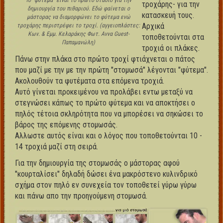
Το "φύτεμα" είναι το πρώτο στάδιο για την
τροχάρης- για την
δημιουργία του πιθαριού. Εδώ φαίνεται ο
κατασκευή τους.
μάστορας να διαμορφώνει το φύτεμα ενώ
Αρχικά
τροχάρης περιστρέφει το τροχί. (αγγειοπλάστες:
Κων. & Εμμ. Κελαράκης Φωτ. Αννα Guest-
τοποθετούνται στα
Παπαμανώλη)
τροχιά οι πλάκες.
Πάνω στην πλάκα στο πρώτο τροχί φτιάχνεται ο πάτος
που μαζί με την με την πρώτη "στομωσά" λέγονται "φύτεμα".
Ακολουθούν τα φυτέματα στα επόμενα τροχιά.
Αυτό γίνεται προκειμένου να προλάβει εντω μεταξύ να
στεγνώσει κάπως το πρώτο φύτεμα και να αποκτήσει ο
πηλός τέτοια σκληρότητα που να μπορέσει να σηκώσει το
βάρος της επόμενης στομωσάς.
Αλλωστε αυτός είναι και ο λόγος που τοποθετούνται 10 -
14 τροχιά μαζί στη σειρά.
Για την δημιουργία της στομωσάς ο μάστορας αφού
"κουρταλίσει" δηλαδή δώσει ένα μακρόστενο κυλινδρικό
σχήμα στον πηλό εν συνεχεία τον τοποθετεί γύρω γύρω
και πάνω απο την προηγούμενη στομωσά.