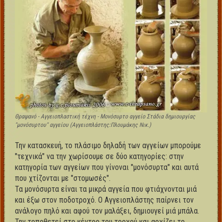
Θραψανό - Αγγειοπλαστική τέχνη - Μονόσυρτο αγγείο Στάδια δημιουργίας
"μονόσυρτου" αγγείου (Αγγειοπλάστης:Πλουμάκης Νικ.)
Την κατασκευή, το πλάσιμο δηλαδή των αγγείων μπορούμε
"τεχνικά" να την χωρίσουμε σε δύο κατηγορίες: στην
κατηγορία των αγγείων που γίνοναι "μονόσυρτα" και αυτά
που χτίζονται με "στομωσές".
Τα μονόσυρτα είναι τα μικρά αγγεία που φτιάχνονται μιά
και έξω στον ποδοτροχό. Ο Αγγειοπλάστης παίρνει τον
ανάλογο πηλό και αφού τον μαλάξει, δημιουγεί μιά μπάλα.
Την τοποθετεί στο κέντρο του τροχού και αρχίζει το