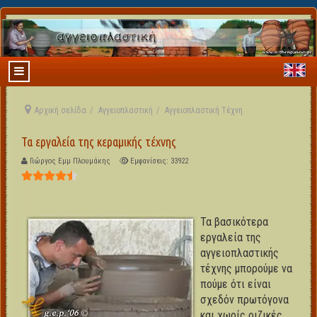
Αρχική σελίδα
Αγγειοπλαστική
Αγγειοπλαστική Τέχνη
Τα εργαλεία της κεραμικής τέχνης
Γιώργος Εμμ Πλουμάκης
Εμφανίσεις: 33922
Αξιολόγηση Χρήστη:
4.5
/
5
Τα βασικότερα
εργαλεία της
αγγειοπλαστικής
τέχνης μπορούμε να
πούμε ότι είναι
σχεδόν πρωτόγονα
και χωρίς ριζικές