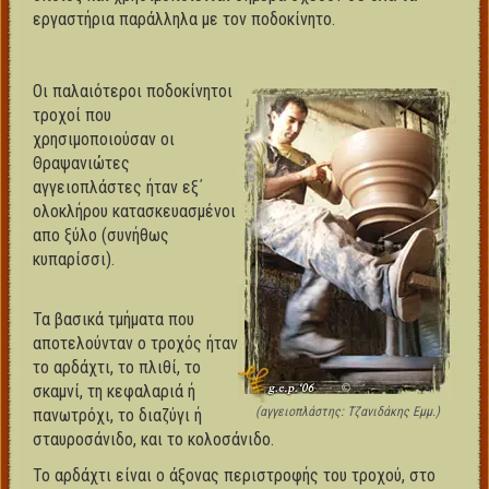
εργαστήρια παράλληλα με τον ποδοκίνητο.
Οι παλαιότεροι ποδοκίνητοι
τροχοί που
χρησιμοποιούσαν οι
Θραψανιώτες
αγγειοπλάστες ήταν εξ΄
ολοκλήρου κατασκευασμένοι
απο ξύλο (συνήθως
κυπαρίσσι).
Τα βασικά τμήματα που
αποτελούνταν ο τροχός ήταν
το αρδάχτι, το πλιθί, το
σκαμνί, τη κεφαλαριά ή
(αγγειοπλάστης: Τζανιδάκης Εμμ.)
πανωτρόχι, το διαζύγι ή
σταυροσάνιδο, και το κολοσάνιδο.
Το αρδάχτι είναι ο άξονας περιστροφής του τροχού, στο