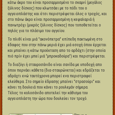
κάτω άκρο του είναι προσαρμοσμένο το σκαμνί (μεγάλος
ξύλινος δίσκος) που κλωτσάει με το πόδι του ο
αγγειοπλάστης και έτσι περιστρέφεται όλος ο τροχός, και
στο πάνω άκρο είναι προσαρμοσμένη η κεφαλαριά ή
πανωτρόχι (μικρός ξύλινος δίσκος) που τοποθετείται ο
πηλός για το πλάσιμο του αγγείου.
Το πλιθί είναι μιά "ακονόπετρα" επίπεδη πακτωμένη στο
έδαφος που στην πάνω μεριά έχει μιά εσοχή όπου έρχεται
και μπαίνει η κάτω προέκταση απο το αρδάχτι (στην οποία
πιό πρίν έχει μπεί μιά "μπροκαδούρα") και περιστρέφεται.
Το διαζύγι ή σταυροσάνιδο είναι σανίδα με υποδοχή απο
όπου περνάει κάθετα (δια-σταυρώνεται) και εδράζεται το
αδράχτι ενώ ταυτόχρονα μπορεί ενα περιστραφεί
ελεύθερα. Στο σημείο έδρασης μπαίνει "στρασούρι" και
κάνει τη δουλειά που κάνει το ρουλεμάν σήμερα.
Τέλος το κολοσάνιδο αποτελεί την κάθισμα του
αγγειοπλάστη την ώρα που δουλεύει τον τροχό.