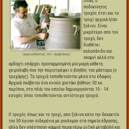
Όπως ο
ποδοκίνητος
τροχός έτσι και το
τροχί αρχικά ήταν
ξύλινο. Είναι
μικρότερο απο τον
τροχό, δεν
διαθέτει
κολοσάνιδο και
(αγγειοπλάστης: Αντ. Αραβιάκης)
σκαμνί αλλά στο
αρδαχτι υπάρχει προσαρμοσμένη μία μικρή κάθετη
χειρολαβή που την περιστρέφει ο βοηθός του μάστορα (ο
τροχάρης). Τα τροχιά τοποθετούνται μέσα στο έδαφος.
Αρχικά σκάβεται ένα ενιαίο χαντάκι βάθους 50 εκ.
περίπου, στο πλάι του οποίου δημιουργούνται 10 - 14
εσοχές όπου τοποθετούνται αντίστοιχα τροχιά.
Ο τροχός όπως και το τροχί, απο ξύλινα κατα την δεκαετία
του 50 έγιναν σιδερένια με ρουλεμαν στα σημεία έδρασης,
αλλα δεν υπέστησαν καμμιά περαιτέρω ριζική μεταβολή και