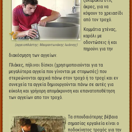
ξυλαράκια στις
άκρες, για να
κόψουν το χρειασίδι
από τον τροχό.
Κομμάτια χτένας,
καρόλι με
οδοντώσεις ή και
(αγγειοπλάστης: Μαυραντωνάκης Ιωάννης)
πηρούνι για την
διακόσμηση των αγγείων.
Πλάκες, πήλινοι δίσκοι (χρησιμοποιούνται για τα
μεγαλύτερα αγγεία που γίνονται με στομωσές) που
στερεώνονται αρχικά πάνω στον τροχό ή το τροχί και εν
συνεχεία τα αγγεία δημιουργούνται πάνω σε αυτές για
εύκολη και γρήγορη απομάκρυνση και επανατοποθέτηση
των αγγείων απο τον τροχό.
Τα σπουδαιότερης βέβαια
σημασίας εργαλεία είναι ο
ποδοκίνητος τροχός για την