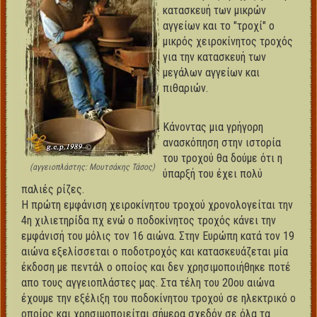
κατασκευή των μικρών
αγγείων και το "τροχί" ο
μικρός χειροκίνητος τροχός
για την κατασκευή των
μεγάλων αγγείων και
πιθαριών.
Κάνοντας μια γρήγορη
ανασκόπηση στην ιστορία
του τροχού θα δούμε ότι η
(αγγειοπλάστης: Μουτσάκης Τάσος)
ύπαρξή του έχει πολύ
παλιές ρίζες.
Η πρώτη εμφάνιση χειροκίνητου τροχού χρονολογείται την
4η χιλιετηρίδα πχ ενώ ο ποδοκίνητος τροχός κάνει την
εμφάνισή του μόλις τον 16 αιώνα. Στην Ευρώπη κατά τον 19
αιώνα εξελίσσεται ο ποδοτροχός και κατασκευάζεται μία
έκδοση με πεντάλ ο οποίος και δεν χρησιμοποιήθηκε ποτέ
απο τους αγγειοπλάστες μας. Στα τέλη του 20ου αιώνα
έχουμε την εξέλιξη του ποδοκίνητου τροχού σε ηλεκτρικό ο
οποίος και χρησιμοποιείται σήμερα σχεδόν σε όλα τα