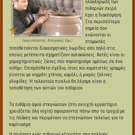
ολοκλήρωση των
πιθαριών σειρά
έχει η διακόσμηση.
Στα περισσότερα
σημεία που
ενώνονται οι
(αγγειοπλάστης: Βολυράκης Εμμ.)
στομωσές
τοποθετούνται διακοσμητικές λωρίδες απο πηλό στις
οποίες μετέπειτα σχηματίζουν αυλακώσεις. Αυτές είναι οι
χαραχτηριστικές ζώνες που παρατηρούμε αμέσως σε ένα
πιθάρι. Επιπρόσθετα σχέδια, ίσιες και κυματιστές γραμμές
γίνονται με κομμάτι χτένας, καρόλι, ή μικρές ξύλινες
γλυφίδες. Η τελευταία πινελιά θα λέγαμε είναι η
τοποθέτηση των αυτιών του πιθαριού.
Τα πιθάρια αφού στεγνώσουν (στο ανοιχτό εργαστήριο
χρειάζεται όλη νύχτα) αφαιρούνται πάνω απο τα τροχιά με
τις πλάκες και περιμένουν να στεγνώσουν τελείως για το
καμίνιασμα.
Η ποιότητα ενός πιθαριού εξαρτάται απο πολλούς