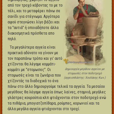
από τον τροχό κόβοντας το με το
τέλι, και το μεταφέρει πάνω σε
σανίδι για στέγνωμα. Αργότερα
αφού στεγνώσει λίγο βάζει και
τα "αυτιά" ή οποιαδήποτε άλλα
διακοσμητικά πρόσθετα απο
πηλό.
Τα μεγαλύτερα αγγεία είναι
πρακτικά αδύνατο να γίνουν με
τον παραπάνω τρόπο και γι' αυτό
χτίζονται θα λέγαμε κομμάτι-
κομμάτι με "στομωσες". Οι
Δημιουργία μεγάλου αγγείου με
στομωσές στον ποδοτροχό
στομωσές είναι τα ζωνάρια που
(αγγειοπλάστης: Χουλάκης Κων.)
χτίζοντάς τα διαδοχικά το ένα
πάνω στο άλλο δημιουργούμε τελικά τα αγγεία. Τα μεσαίου
μεγέθους θα λέγαμε αγγεία όπως λαϊνες, σταμνιά, μεγάλες
γλάστρες κουρούπια κλπ φτιάχνονται στον ποδοτροχό ενώ
τα πιθάρια, μπογιατζοπίθαρα, ρούμπες, κορωνιοί και τα
άλλα μεγάλα αγγεία φτιάχνονται στο τροχί.