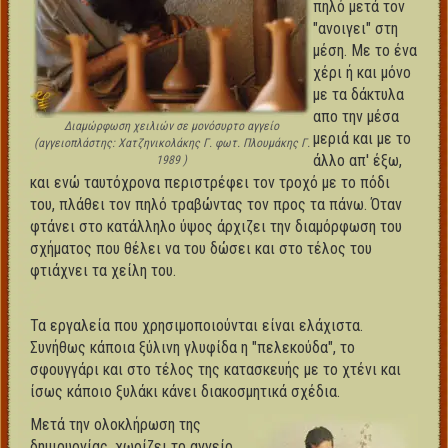
πηλό μετά τον
"ανοιγει" στη
μέση. Με το ένα
χέρι ή και μόνο
με τα δάκτυλα
απο την μέσα
Διαμώρφωση χειλιών σε μονόσυρτο αγγείο
μεριά και με το
(αγγειοπλάστης: Χατζηνικολάκης Γ. φωτ. Πλουμάκης Γ.
άλλο απ' έξω,
1989 )
και ενώ ταυτόχρονα περιστρέφει τον τροχό με το πόδι
του, πλάθει τον πηλό τραβώντας τον προς τα πάνω. Όταν
φτάνει στο κατάλληλο ύψος άρχιζει την διαμόρφωση του
σχήματος που θέλει να του δώσει και στο τέλος του
φτιάχνει τα χείλη του.
Τα εργαλεία που χρησιμοποιούνται είναι ελάχιστα.
Συνήθως κάποια ξύλινη γλυφίδα η "πελεκούδα", το
σφουγγάρι και στο τέλος της κατασκευής με το χτένι και
ίσως κάποιο ξυλάκι κάνει διακοσμητικά σχέδια.
Μετά την ολοκλήρωση της
δημιουργίας, χωρίζει το αγγείο