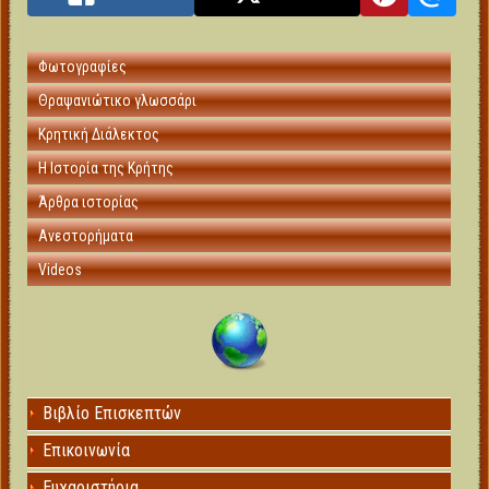
Φωτογραφίες
Θραψανιώτικο γλωσσάρι
Κρητική Διάλεκτος
Η Ιστορία της Κρήτης
Άρθρα ιστορίας
Ανεστορήματα
Videos
Βιβλίο Επισκεπτών
Επικοινωνία
Ευχαριστήρια