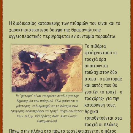
Η διαδικασίας κατασκευής των πιθαριών που είναι και το
χαρακτηριστικότερο δείγμα της Θραψανιώτικης
αγγειοπλαστικής περιγράφεται εν συντομία παρακάτω.
Τα πιθάρια
φτιάχνονται στα
τροχιά άρα
απαιτούνται
τουλάχιστον δύο
άτομα - ο μάστορας
και αυτός που θα
γυρίζει το τροχί - ο
Το "φύτεμα" είναι το πρώτο στάδιο για την
τροχάρης- για την
δημιουργία του πιθαριού. Εδώ φαίνεται ο
κατασκευή τους.
μάστορας να διαμορφώνει το φύτεμα ενώ
Αρχικά
τροχάρης περιστρέφει το τροχί. (αγγειοπλάστες:
Κων. & Εμμ. Κελαράκης Φωτ. Αννα Guest-
τοποθετούνται στα
Παπαμανώλη)
τροχιά οι πλάκες.
Πάνω στην πλάκα στο πρώτο τροχί φτιάχνεται ο πάτος