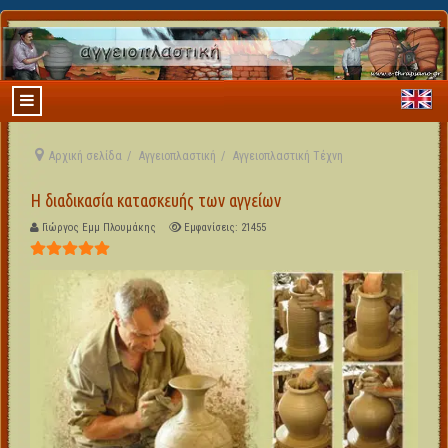
Αρχική σελίδα
Αγγειοπλαστική
Αγγειοπλαστική Τέχνη
Η διαδικασία κατασκευής των αγγείων
Γιώργος Εμμ Πλουμάκης
Εμφανίσεις: 21455
Αξιολόγηση Χρήστη:
5
/
5